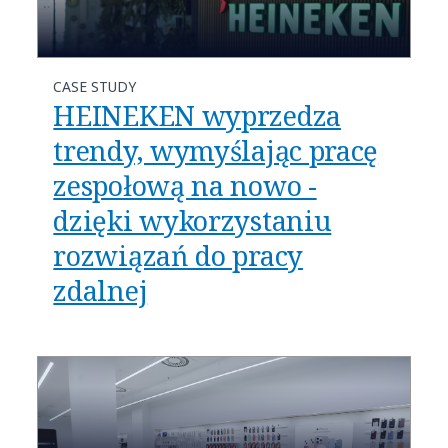
CASE STUDY
HEINEKEN wyprzedza
trendy, wymyślając pracę
zespołową na nowo -
dzięki wykorzystaniu
rozwiązań do pracy
zdalnej