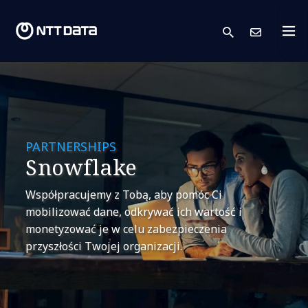
search
Skont
PARTNERSHIPS
Snowflake
Współpracujemy z Tobą, aby pomóc Ci
mobilizować dane, odkrywać ich wartość i
monetyzować je w celu zabezpieczenia
przyszłości Twojej organizacji.