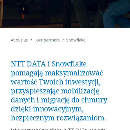
About us
our partners
Snowflake
NTT DATA i Snowflake
pomagają maksymalizować
wartość Twoich inwestycji,
przyspieszając mobilizację
danych i migrację do chmury
dzięki innowacyjnym,
bezpiecznym rozwiązaniom.