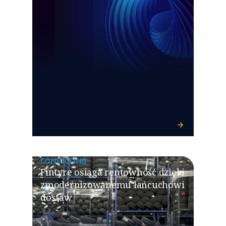
CONSULTING
Fintyre osiąga rentowność dzięki
zmodernizowanemu łańcuchowi
dostaw