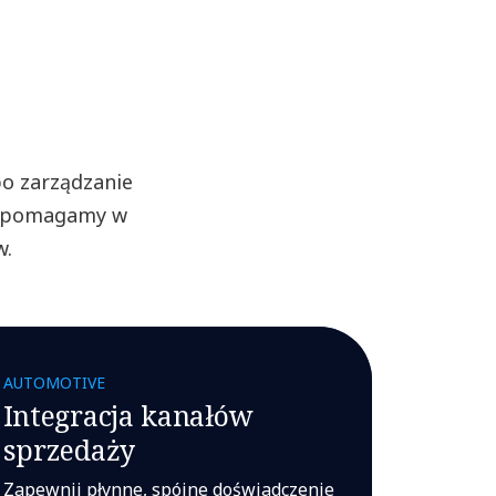
po zarządzanie
ia pomagamy w
w.
AUTOMOTIVE
Integracja kanałów
sprzedaży
Zapewnij płynne, spójne doświadczenie