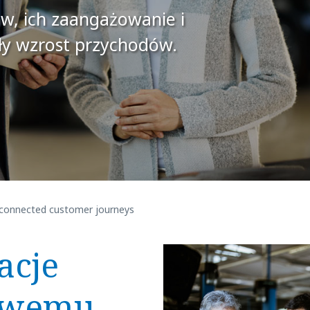
ów, ich zaangażowanie i
ały wzrost przychodów.
d connected customer journeys
acje
iowemu