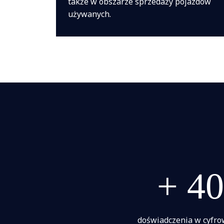
także w obszarze sprzedaży pojazdów
używanych.
+ 40
doświadczenia w cyfro