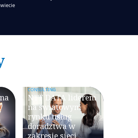
świecie
y
CONSULTING
 na
NTT DATA liderem
na światowym
rynku usług
doradztwa w
zakresie sieci