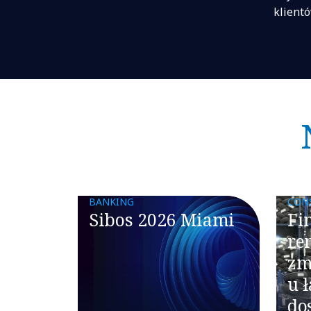
klient
BANKING
CON
Sibos 2026 Miami
Fi
re
zm
u 
do