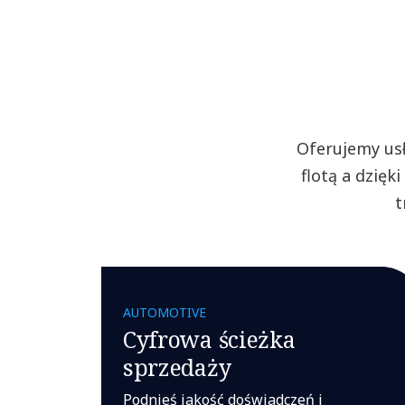
Oferujemy usł
flotą a dzię
t
AUTOMOTIVE
Cyfrowa ścieżka
sprzedaży
Podnieś jakość doświadczeń i