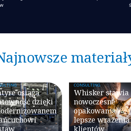
ów
Najnowsze materiał
SULTING
CONSULTING
ntyre osiąga
Whisker stawia
ntowność dzięki
nowoczesne
odernizowanem
opakowania i
łańcuchowi
lepsze wrażenia
staw
klientów