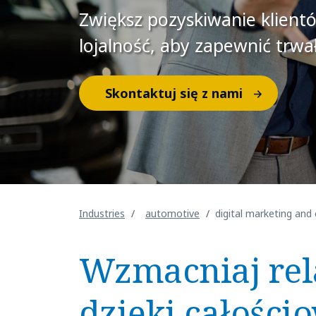
Zwiększ pozyskiwanie klient
lojalność, aby zapewnić trw
Skontaktuj się z nami
Industries
automotive
digital marketing an
Wzmacniaj rel
dzięki całośc