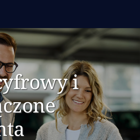
cyfrowy i
ączone
nta