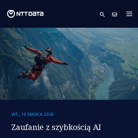
search
Skont
WT., 10 MARCA 2026
Zaufanie z szybkością AI