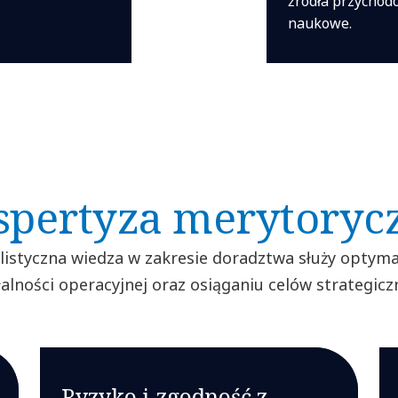
źródła przychod
naukowe.
spertyza merytoryc
listyczna wiedza w zakresie doradztwa służy optymal
łalności operacyjnej oraz osiąganiu celów strategicz
Ryzyko i zgodność z