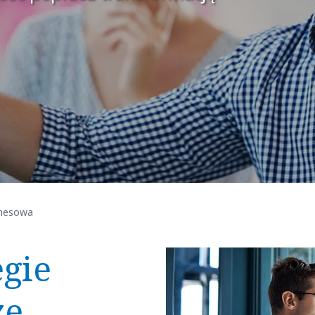
iznesowa
egie
ze