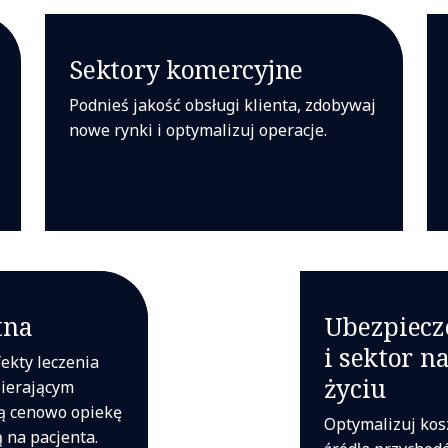
Sektory komercyjne
Podnieś jakość obsługi klienta, zdobywaj
nowe rynki i optymalizuj operacje.
tna
Ubezpiecz
i sektor n
fekty leczenia
życiu
pierającym
ą cenowo opiekę
Optymalizuj kosz
 na pacjenta.