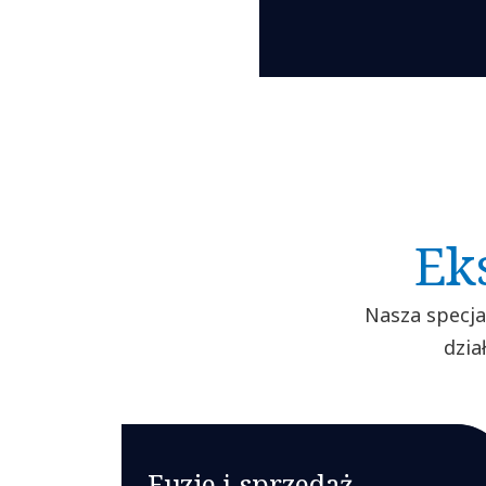
Ek
Nasza specja
dzia
Fuzje i sprzedaż