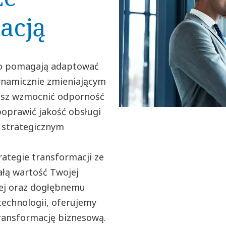
acją
go pomagają adaptować
dynamicznie zmieniającym
hcesz wzmocnić odporność
poprawić jakość obsługi
m strategicznym
rategie transformacji ze
ałą wartość Twojej
owej oraz dogłębnemu
technologii, oferujemy
ransformację biznesową.