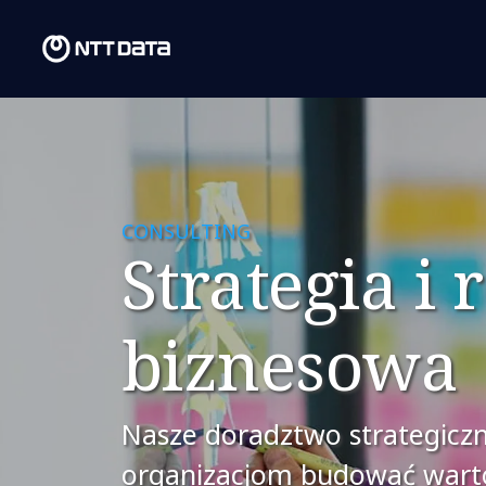
CONSULTING
Strategia i 
biznesowa
Nasze doradztwo strategicz
organizacjom budować warto