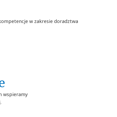
c kompetencje w zakresie doradztwa
e
om wspieramy
.