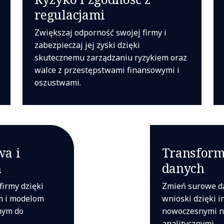
regulacjami
Zwiększaj odporność swojej firmy i
zabezpieczaj jej zyski dzięki
skutecznemu zarządzaniu ryzykiem oraz
walce z przestępstwami finansowymi i
oszustwami.
wa i
Transform
n
danych
firmy dzięki
Zmień surowe d
m i modelom
wnioski dzięki in
nym do
nowoczesnymi n
analitycznymi.