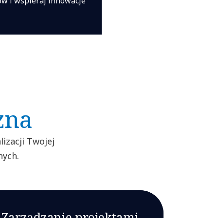
ów i wspieraj innowacje
zna
izacji Twojej
nych.
Zarządzanie projektami