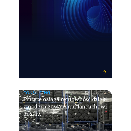
CONSULTING
Fintyre osiąga rentowność dzięki
zmodernizowanemu łańcuchowi
dostaw