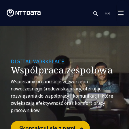
search
Skont
DIGITAL WORKPLACE
Współpraca zespołowa
Wspieramy organizacje w tworzeniu
nowoczesnego środowiska pracy, oferując
rozwiązania do współpracy i komunikacji, które
zwiększają efektywność oraz komfort pracy
pracowników
Skontaktuj się z nami