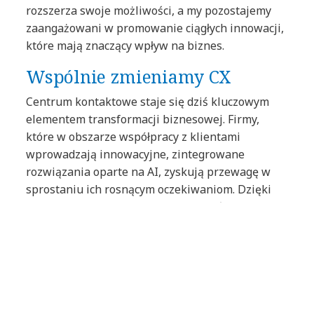
rozszerza swoje możliwości, a my pozostajemy
zaangażowani w promowanie ciągłych innowacji,
które mają znaczący wpływ na biznes.
Wspólnie zmieniamy CX
Centrum kontaktowe staje się dziś kluczowym
elementem transformacji biznesowej. Firmy,
które w obszarze współpracy z klientami
wprowadzają innowacyjne, zintegrowane
rozwiązania oparte na AI, zyskują przewagę w
sprostaniu ich rosnącym oczekiwaniom. Dzięki
temu mogą także skuteczniej osiągać
zrównoważony wzrost.
W NTT DATA łączymy ponad trzy dekady
doświadczenia w transformacji centrów
kontaktowych z najnowszymi rozwiązaniami
oferowanymi przez
Microsoft Dynamics 365
,