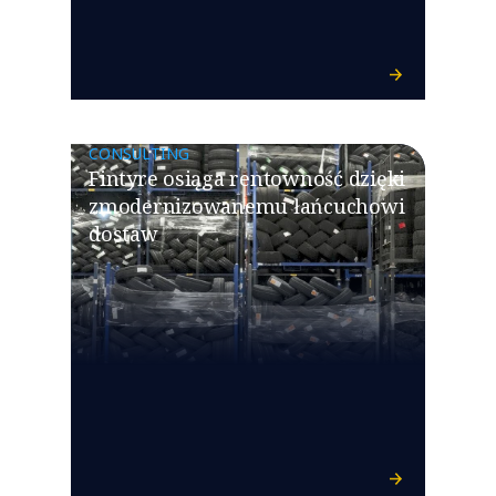
CONSULTING
Fintyre osiąga rentowność dzięki
zmodernizowanemu łańcuchowi
dostaw