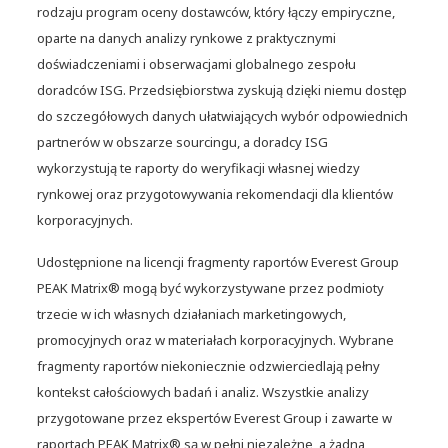
rodzaju program oceny dostawców, który łączy empiryczne,
oparte na danych analizy rynkowe z praktycznymi
doświadczeniami i obserwacjami globalnego zespołu
doradców ISG. Przedsiębiorstwa zyskują dzięki niemu dostęp
do szczegółowych danych ułatwiających wybór odpowiednich
partnerów w obszarze sourcingu, a doradcy ISG
wykorzystują te raporty do weryfikacji własnej wiedzy
rynkowej oraz przygotowywania rekomendacji dla klientów
korporacyjnych.
Udostępnione na licencji fragmenty raportów Everest Group
PEAK Matrix® mogą być wykorzystywane przez podmioty
trzecie w ich własnych działaniach marketingowych,
promocyjnych oraz w materiałach korporacyjnych. Wybrane
fragmenty raportów niekoniecznie odzwierciedlają pełny
kontekst całościowych badań i analiz. Wszystkie analizy
NTT DATA liderem na
przygotowane przez ekspertów Everest Group i zawarte w
światowym rynku usług
raportach PEAK Matrix® są w pełni niezależne, a żadna