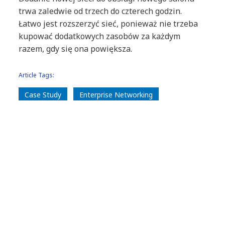
trwa zaledwie od trzech do czterech godzin.
Łatwo jest rozszerzyć sieć, ponieważ nie trzeba
kupować dodatkowych zasobów za każdym
razem, gdy się ona powiększa.
Article Tags:
Case Study
Enterprise Networking
Network Connectivity
Digital Transformation
Cisco
Customer Journeys
Customer Service